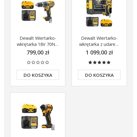
Dewalt Wiertarko-
Dewalt Wiertarko-
wkrętarka 18V 70Nm
wkrętarka z udarem
DCD796 5Ah
18V 90Nm 1x5Ah
799,00 zł
1 099,00 zł
DCB1104
DCD805P1
DO KOSZYKA
DO KOSZYKA