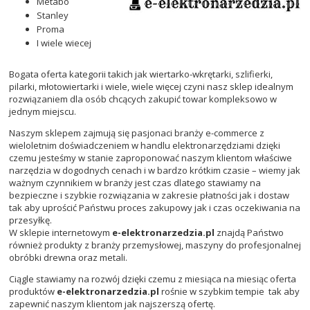
Metabo
Stanley
Proma
I wiele wiecej
Bogata oferta kategorii takich jak wiertarko-wkrętarki, szlifierki,
pilarki, młotowiertarki i wiele, wiele więcej czyni nasz sklep idealnym
rozwiązaniem dla osób chcących zakupić towar kompleksowo w
jednym miejscu.
Naszym sklepem zajmują się pasjonaci branży e-commerce z
wieloletnim doświadczeniem w handlu elektronarzędziami dzięki
czemu jesteśmy w stanie zaproponować naszym klientom właściwe
narzędzia w dogodnych cenach i w bardzo krótkim czasie – wiemy jak
ważnym czynnikiem w branży jest czas dlatego stawiamy na
bezpieczne i szybkie rozwiązania w zakresie płatności jak i dostaw
tak aby uprościć Państwu proces zakupowy jak i czas oczekiwania na
przesyłkę.
W sklepie internetowym
e-elektronarzedzia.pl
znajdą Państwo
również produkty z branży przemysłowej, maszyny do profesjonalnej
obróbki drewna oraz metali.
Ciągle stawiamy na rozwój dzięki czemu z miesiąca na miesiąc oferta
produktów
e-elektronarzedzia.pl
rośnie w szybkim tempie tak aby
zapewnić naszym klientom jak najszerszą ofertę.