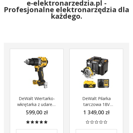
e-elektronarzedzia.pl -
Profesjonalne elektronarzędzia dla
każdego.
DO KOSZYKA
DeWalt Wiertarko-
DeWalt Pilarka
wkrętarka z udarem
tarczowa 18V
18V 90Nm DCD805N
184mm XR
599,00 zł
1 349,00 zł
Korpus
DCS570P1 1x5Ah
Ładowarka