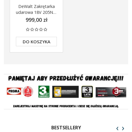
DeWalt Zakrętarka
udarowa 18V 205Nm
DCF850P1 1x5Ah
999,00 zł
DCB1104
DO KOSZYKA
‹
›
BESTSELLERY