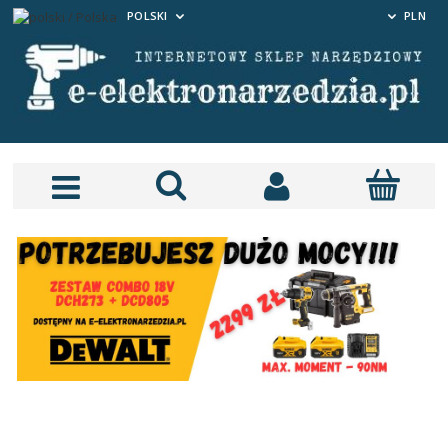
POLSKI
PLN
 Szlifieka kątowa 125mm
alizka TSTAK DCG405NT
699,00 zł