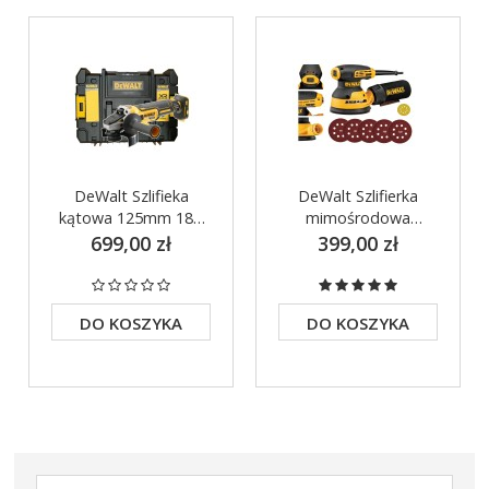
DeWalt Szlifieka
DeWalt Szlifierka
kątowa 125mm 18V
mimośrodowa
walizka TSTAK
125mm 280W
699,00 zł
399,00 zł
DCG405NT
DWE6423 + zestaw
krążków
DO KOSZYKA
DO KOSZYKA