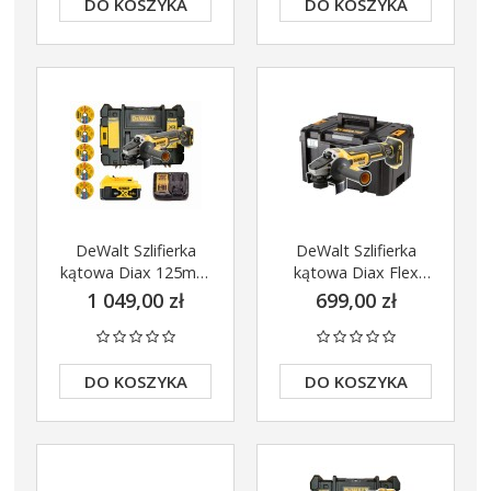
DO KOSZYKA
DO KOSZYKA
DeWalt Szlifierka
DeWalt Szlifierka
kątowa Diax 125mm
kątowa Diax Flex
18V 5Ah DCG405P1
125mm 18V
1 049,00 zł
699,00 zł
Zestaw tarcz
DCG405NT Walizka
TSTAK głęboka
DO KOSZYKA
DO KOSZYKA