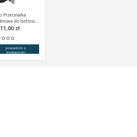
o Przecinarka
linowa do betonu i
li 400mm 5,5Km
11,00 zł
84820
powiadom o
dostępności