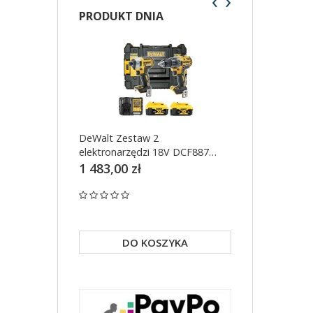
‹
›
PRODUKT DNIA
DeWalt Zestaw 2
DeWalt Szlifieka
elektronarzędzi 18V DCF887
18V walizka TS
DCD791 2x5Ah DCK268P2T
1 483,00 zł
699,00 zł
DO KOSZYKA
DO KO