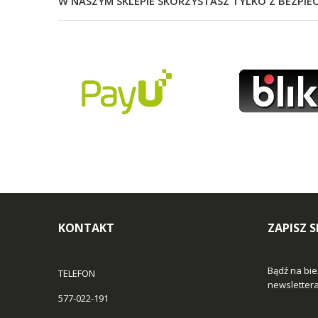
W NASZYM SKLEPIE SKORZYSTASZ TYLKO Z BEZPIE
KONTAKT
ZAPISZ 
Bądź na bie
TELEFON
newslettera 
577-022-191