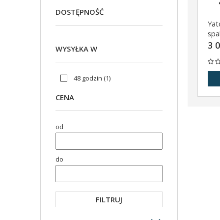
DOSTĘPNOŚĆ
Yat
spa
sta
3 0
WYSYŁKA W
YT-
48 godzin
(1)
CENA
od
do
FILTRUJ