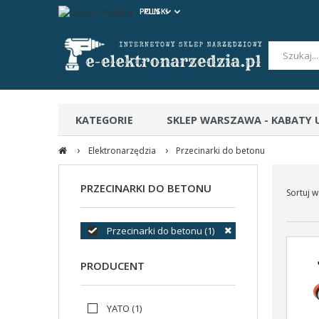
POLSKI
PLN
KATEGORIE
SKLEP WARSZAWA - KABATY
›
›
CERTYFIKATY BEZPIECZEŃSTWA
Elektronarzędzia
Przecinarki do betonu
PRZECINARKI DO BETONU
Sortuj w
Przecinarki do betonu
(1)
PRODUCENT
YATO
(1)