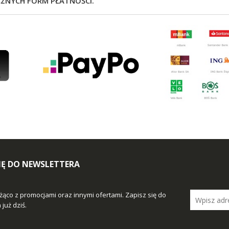
CZNYCH FORM PŁATNOŚCI.
SIĘ DO NEWSLETTERA
żąco z promocjami oraz innymi ofertami. Zapisz się do
już dziś.