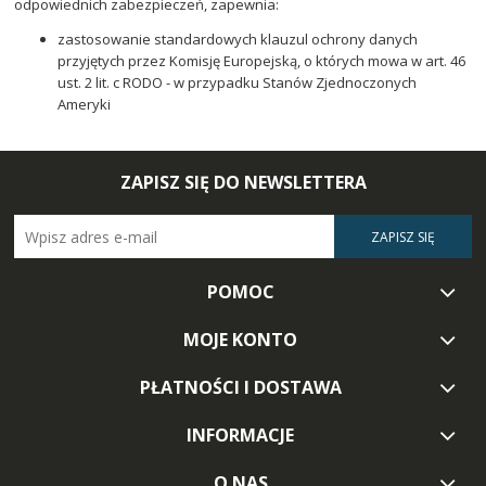
odpowiednich zabezpieczeń, zapewnia:
zastosowanie standardowych klauzul ochrony danych
przyjętych przez Komisję Europejską, o których mowa w art. 46
ust. 2 lit. c RODO - w przypadku Stanów Zjednoczonych
Ameryki
ZAPISZ SIĘ DO NEWSLETTERA
ZAPISZ SIĘ
POMOC
MOJE KONTO
PŁATNOŚCI I DOSTAWA
INFORMACJE
O NAS