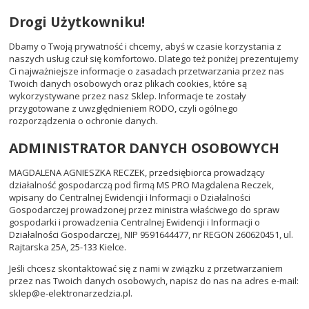
Drogi Użytkowniku!
Dbamy o Twoją prywatność i chcemy, abyś w czasie korzystania z
naszych usług czuł się komfortowo. Dlatego też poniżej prezentujemy
Ci najważniejsze informacje o zasadach przetwarzania przez nas
Twoich danych osobowych oraz plikach cookies, które są
wykorzystywane przez nasz Sklep. Informacje te zostały
przygotowane z uwzględnieniem RODO, czyli ogólnego
rozporządzenia o ochronie danych.
ADMINISTRATOR DANYCH OSOBOWYCH
MAGDALENA AGNIESZKA RECZEK, przedsiębiorca prowadzący
działalność gospodarczą pod firmą MS PRO Magdalena Reczek,
wpisany do Centralnej Ewidencji i Informacji o Działalności
Gospodarczej prowadzonej przez ministra właściwego do spraw
gospodarki i prowadzenia Centralnej Ewidencji i Informacji o
Działalności Gospodarczej, NIP 9591644477, nr REGON 260620451, ul.
Rajtarska 25A, 25-133 Kielce.
Jeśli chcesz skontaktować się z nami w związku z przetwarzaniem
przez nas Twoich danych osobowych, napisz do nas na adres e-mail:
sklep@e-elektronarzedzia.pl.