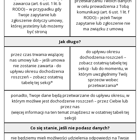
przetwarzaniu Twoich danych
zawarcia (art. 6 ust. 1 lit. b
w celu prowadzenia z Tobą
RODO) – w przypadku gdy
komunikacji (art. 6 ust. 1 lit. f
Twoje zapytanie lub
RODO) – jeżeli Twoje
zgłoszenie dotyczy umowy,
zapytanie lub zgłoszenie nie
której jesteśmy lub możemy
ma związku z umową
być stroną
Jak długo?
do upływu okresu
przez czas trwania wiążącej
dochodzenia roszczeń –
nas umowy lub – jeśli umowa
zobacz ostatnią tabelę tej
nie zostanie zawarta - do
sekcji - lub do momentu, w
upływu okresu dochodzenia
którym uwzględnimy Twój
roszczeń – zobacz ostatnią
sprzeciw wobec
tabelę tej sekcji*
przetwarzania*
ponadto, Twoje dane będą przetwarzane do upływu okresu, w
którym możliwe jest dochodzenie roszczeń – przez Ciebie lub
przez nas
(więcej informacji na ten temat znajdziesz w ostatniej tabeli tej
sekcji)
Co się stanie, jeśli nie podasz danych?
nie będziemy mieli możliwości udzielenia odpowiedzi na Twoje