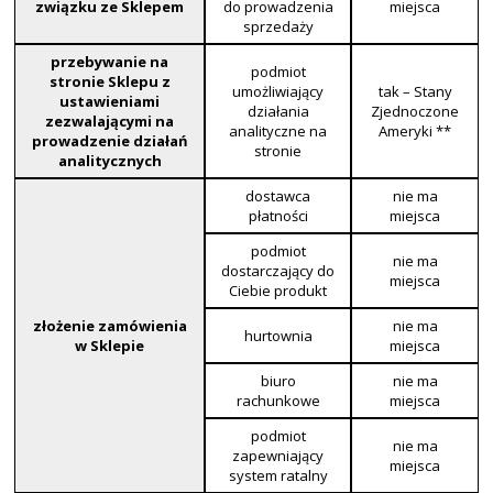
związku ze Sklepem
do prowadzenia
miejsca
sprzedaży
przebywanie na
podmiot
stronie Sklepu z
umożliwiający
tak – Stany
ustawieniami
działania
Zjednoczone
zezwalającymi na
analityczne na
Ameryki **
prowadzenie działań
stronie
analitycznych
dostawca
nie ma
płatności
miejsca
podmiot
nie ma
dostarczający do
miejsca
Ciebie produkt
złożenie zamówienia
nie ma
hurtownia
w Sklepie
miejsca
biuro
nie ma
rachunkowe
miejsca
podmiot
nie ma
zapewniający
miejsca
system ratalny