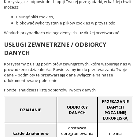
Korzystając z odpowiednich opcji Twojej przeglądarki, w każdej chwili
możesz:
usunąć pliki cookies,
blokować wykorzystanie plików cookies w przyszłości.
W takich przypadkach nie będziemy ich już dłużej przetwarzać.
USŁUGI ZEWNĘTRZNE / ODBIORCY
DANYCH
Korzystamy z usług podmiotów zewnętrznych, które wspierają nas w
prowadzeniu działalności. Powierzamy im do przetwarzania Twoje
dane – podmioty te przetwarzają dane wyłącznie na nasze
udokumentowane polecenie.
Poniżej znajdziesz listę odbiorców Twoich danych:
PRZEKAZANIE
ODBIORCY
DANYCH
DZIAŁANIE
DANYCH
POZA UNIĘ
EUROPEJSKĄ
dostawca
każde działanie w
oprogramowania
nie ma