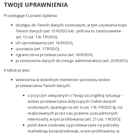
TWOJE UPRAWNIENIA
Przysługuje Ci prawo żądania:
dostępu do Twoich danych osobowych, w tym uzyskania kopii
Twoich danych (art. 15 RODO lub - jeśli ma to zastosowanie -
art. 13 ust. 1 lit. f RODO),
ich sprostowania (art. 16 RODO),
usunięcia (art. 17 RODO),
ograniczenia przetwarzania (art. 18 RODO),
przeniesienia danych do innego administratora (art. 20 RODO).
A także prawo:
wniesienia w dowolnym momencie sprzeciwu wobec
przetwarzania Twoich danych:
z przyczyn związanych z Twoją szczególną sytuacją –
wobec przetwarzania dotyczących Ciebie danych
osobowych, opartego na art. 6 ust. 1 lit. f RODO (tj. na
realizowanych przez nas prawnie uzasadnionych
interesach), w tym profilowania (art. 21 ust. 1 RODO);
jeżeli dane osobowe są przetwarzane na potrzeby
marketingu bezpośredniego, w tym profilowania, w