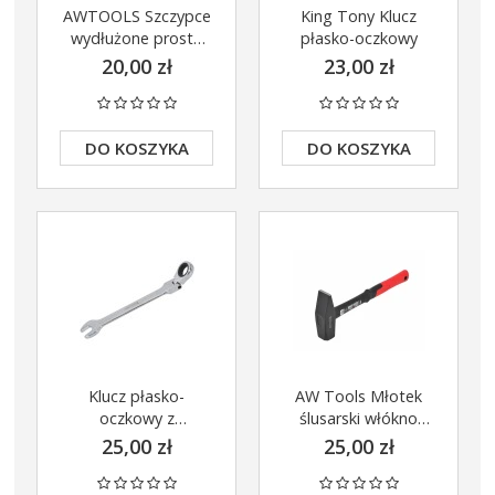
AWTOOLS Szczypce
King Tony Klucz
wydłużone proste
płasko-oczkowy
200mm AW31111
20,00 zł
23,00 zł
DO KOSZYKA
DO KOSZYKA
Klucz płasko-
AW Tools Młotek
oczkowy z
ślusarski włókno
grzechotką AWTools
BLACK
25,00 zł
25,00 zł