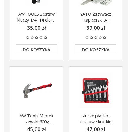
AWTOOLS Zestaw
YATO Zszywacz
kluczy 1/4" 14 elem.
tapicerski 3-
AW39011
funkcyjny YT-70020
35,00 zł
39,00 zł
DO KOSZYKA
DO KOSZYKA
AW Tools Młotek
Klucze płasko-
szewski 600g
oczkowe krótkie
Włókno
AWTools 6el 8-
45,00 zł
47,00 zł