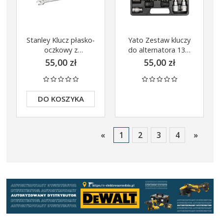
Stanley Klucz płasko-
Yato Zestaw kluczy
oczkowy z
do alternatora 13el
grzechotką
YT-0421
55,00 zł
55,00 zł
DO KOSZYKA
«
1
2
3
4
»