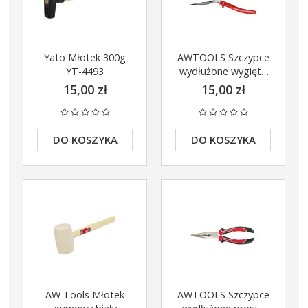
Yato Młotek 300g
AWTOOLS Szczypce
YT-4493
wydłużone wygięte
200mm AW31056
15,00 zł
15,00 zł
DO KOSZYKA
DO KOSZYKA
AW Tools Młotek
AWTOOLS Szczypce