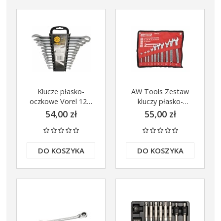
Klucze płasko-
AW Tools Zestaw
oczkowe Vorel 12el
kluczy płasko-
6-22mm
oczkowych 6mm-
54,00 zł
55,00 zł
19mm AW39813
DO KOSZYKA
DO KOSZYKA