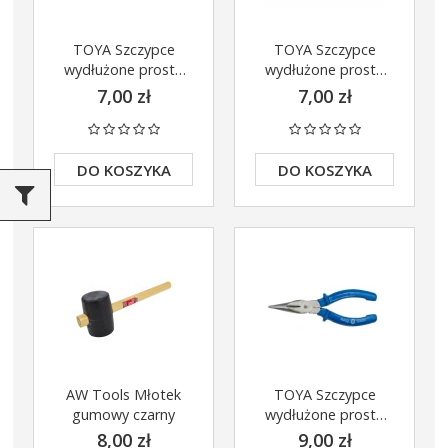
TOYA Szczypce
TOYA Szczypce
wydłużone proste
wydłużone proste
125mm 42303
125mm 42304
7,00 zł
7,00 zł
DO KOSZYKA
DO KOSZYKA
AW Tools Młotek
TOYA Szczypce
gumowy czarny
wydłużone proste
160mm 40013
8,00 zł
9,00 zł