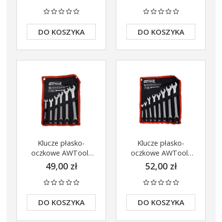
19mm
DO KOSZYKA
DO KOSZYKA
Klucze płasko-
Klucze płasko-
oczkowe AWTools
oczkowe AWTools
6el 8-18mm
8el 6-19mm
49,00 zł
52,00 zł
DO KOSZYKA
DO KOSZYKA