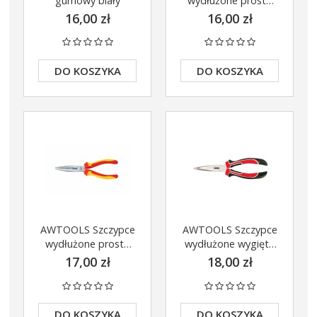
gumowy biały
wydłużone proste
160mm AW31062
16,00 zł
16,00 zł
DO KOSZYKA
DO KOSZYKA
AWTOOLS Szczypce
AWTOOLS Szczypce
wydłużone proste
wydłużone wygięte
160mm AW31109
160mm AW31064
17,00 zł
18,00 zł
DO KOSZYKA
DO KOSZYKA