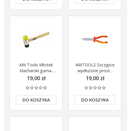
AW Tools Młotek
AWTOOLS Szczypce
blacharski guma-
wydłużone proste
plastik
180mm AW31110
19,00 zł
19,00 zł
DO KOSZYKA
DO KOSZYKA