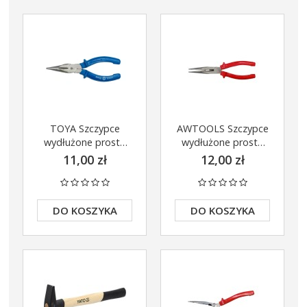
TOYA Szczypce
AWTOOLS Szczypce
wydłużone proste
wydłużone proste
200mm 40014
160mm AW31053
11,00 zł
12,00 zł
 Szlifieka kątowa 125mm
alizka TSTAK DCG405NT
699,00 zł
DO KOSZYKA
DO KOSZYKA
DO KOSZYKA