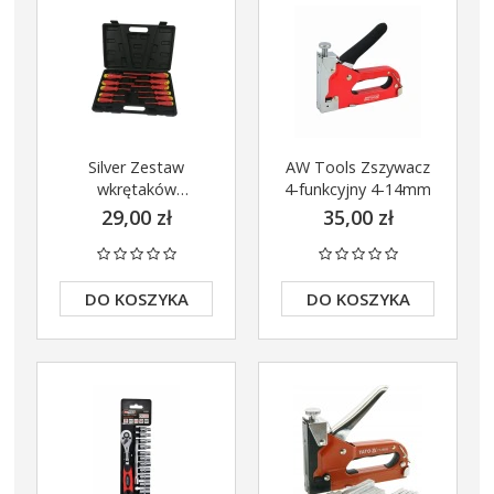
Silver Zestaw
AW Tools Zszywacz
wkrętaków
4-funkcyjny 4-14mm
izolowanych 11 szt.
29,00 zł
35,00 zł
1000V
DO KOSZYKA
DO KOSZYKA