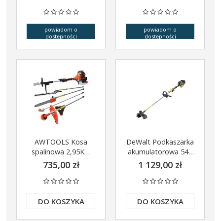
T
powiadom o
powiadom o
dostępności
dostępności
AWTOOLS Kosa
DeWalt Podkaszarka
spalinowa 2,95Km
akumulatorowa 54V
Kombi Aw M2600
Flexvolt DCM571N
735,00 zł
1 129,00 zł
AW70005
DO KOSZYKA
DO KOSZYKA