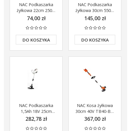
NAC Podkaszarka
NAC Podkaszarka
żyłkowa 22cm 250W
żyłkowa 30cm 550W
TE25-DW
TE55-DW
74,00 zł
145,00 zł
DO KOSZYKA
DO KOSZYKA
NAC Podkaszarka
NAC Kosa żyłkowa
1,5Ah 18V 25cm
30cm 40V TB40-BL-
TB18-B15-S
NG body
282,78 zł
367,00 zł