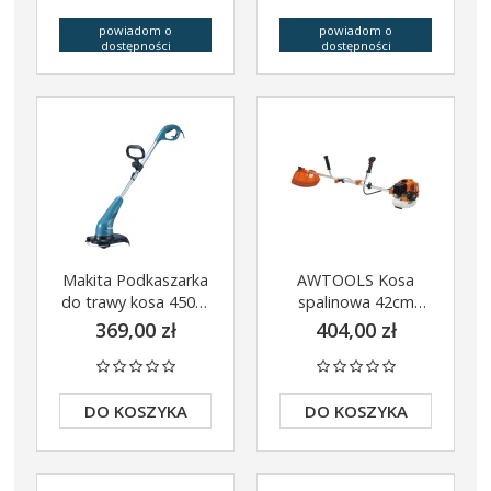
powiadom o
powiadom o
dostępności
dostępności
Makita Podkaszarka
AWTOOLS Kosa
do trawy kosa 450W
spalinowa 42cm
UR3000
2Km BC415
369,00 zł
404,00 zł
AW70001
DO KOSZYKA
DO KOSZYKA