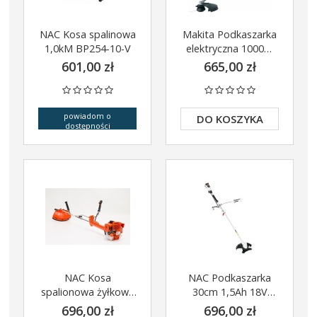
NAC Kosa spalinowa
Makita Podkaszarka
1,0kM BP254-10-V
elektryczna 1000W
35cm UR3502
601,00 zł
665,00 zł
powiadom o
DO KOSZYKA
dostępności
NAC Kosa
NAC Podkaszarka
spalionowa żyłkowa
30cm 1,5Ah 18V
3,0kM BP520-30KA-
BKB18-B15-S2
696,00 zł
696,00 zł