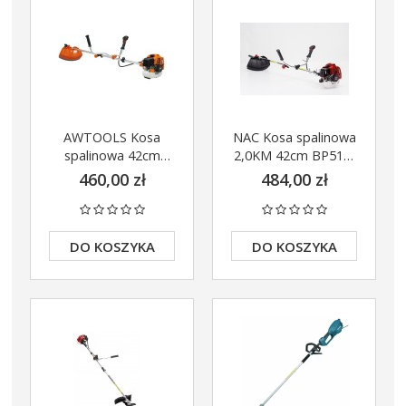
 Szlifieka kątowa 125mm
alizka TSTAK DCG405NT
699,00 zł
AWTOOLS Kosa
NAC Kosa spalinowa
DO KOSZYKA
spalinowa 42cm
2,0KM 42cm BP517-
3KM BC520
20B-V
460,00 zł
484,00 zł
AW70002
DO KOSZYKA
DO KOSZYKA