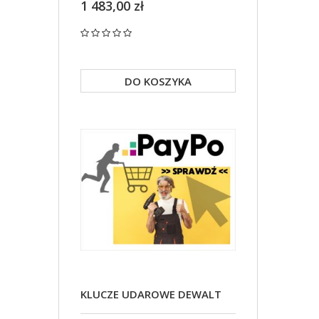
DCD791 2x5Ah DCK268P2T
1 483,00 zł
699,00 zł
DO KOSZYKA
DO KO
KLUCZE UDAROWE DEWALT