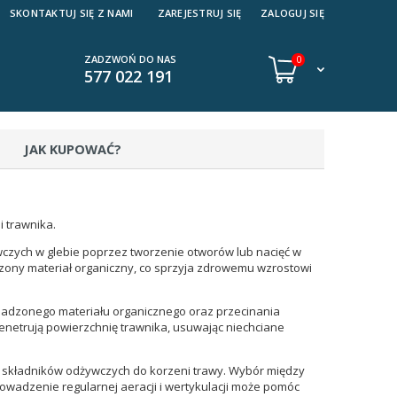
SKONTAKTUJ SIĘ Z NAMI
ZAREJESTRUJ SIĘ
ZALOGUJ SIĘ
ZADZWOŃ DO NAS
0
577 022 191
JAK KUPOWAĆ?
 trawnika.
czych w glebie poprzez tworzenie otworów lub nacięć w
zony materiał organiczny, co sprzyja zdrowemu wzrostowi
omadzonego materiału organicznego oraz przecinania
penetrują powierzchnię trawnika, usuwając niechciane
i składników odżywczych do korzeni trawy. Wybór między
owadzenie regularnej aeracji i wertykulacji może pomóc