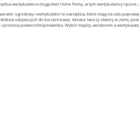
ędzia wertykulatora mogą mieć różne formy, w tym wertykulatory ręczne, 
 aerator ogrodowy i wertykulator to narzędzia, które mają na celu popra
adników odżywczych do korzeni trawy. Aerator tworzy otwory w ziemi, p
 i przecina powierzchnię trawnika. Wybór między aeratorem a wertykulato
 kątowa 125mm
TAK DCG405NT