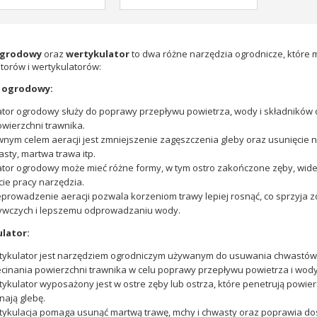
ogrodowy
oraz
wertykulator
to dwa różne narzędzia ogrodnicze, które m
torów i wertykulatorów:
 ogrodowy:
tor ogrodowy służy do poprawy przepływu powietrza, wody i składników 
wierzchni trawnika.
nym celem aeracji jest zmniejszenie zagęszczenia gleby oraz usunięcie
sty, martwa trawa itp.
tor ogrodowy może mieć różne formy, w tym ostro zakończone zęby, wideł
cie pracy narzędzia.
prowadzenie aeracji pozwala korzeniom trawy lepiej rosnąć, co sprzyja
ywczych i lepszemu odprowadzaniu wody.
lator:
tykulator jest narzędziem ogrodniczym używanym do usuwania chwastów
cinania powierzchni trawnika w celu poprawy przepływu powietrza i wody
ykulator wyposażony jest w ostre zęby lub ostrza, które penetrują powier
nają glebę.
ykulacja pomaga usunąć martwą trawę, mchy i chwasty oraz poprawia dos