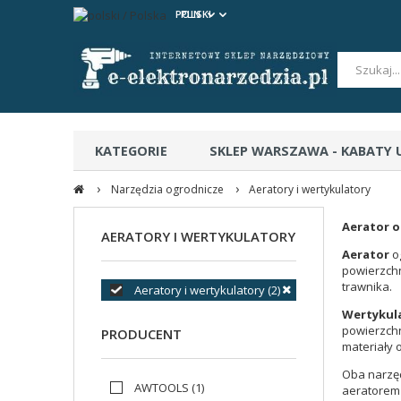
POLSKI
PLN
KATEGORIE
SKLEP WARSZAWA - KABATY
›
›
CERTYFIKATY BEZPIECZEŃSTWA
Narzędzia ogrodnicze
Aeratory i wertykulatory
Aerator 
AERATORY I WERTYKULATORY
Aerator
o
powierzchn
trawnika.
Aeratory i wertykulatory
(2)
Wertykul
powierzchn
PRODUCENT
materiały o
Oba narzęd
AWTOOLS
(1)
aeratorem 