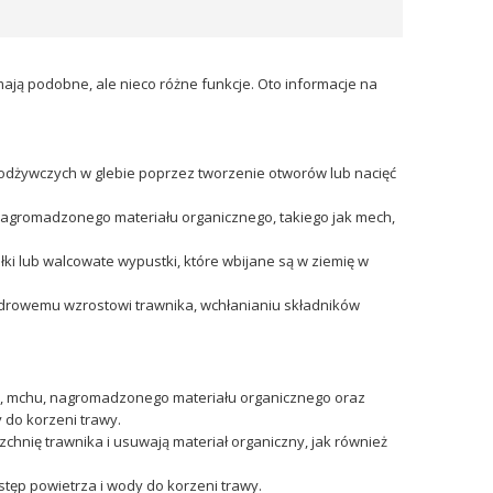
ają podobne, ale nieco różne funkcje. Oto informacje na
odżywczych w glebie poprzez tworzenie otworów lub nacięć
 nagromadzonego materiału organicznego, takiego jak mech,
ki lub walcowate wypustki, które wbijane są w ziemię w
 zdrowemu wzrostowi trawnika, wchłanianiu składników
, mchu, nagromadzonego materiału organicznego oraz
 do korzeni trawy.
zchnię trawnika i usuwają materiał organiczny, jak również
tęp powietrza i wody do korzeni trawy.