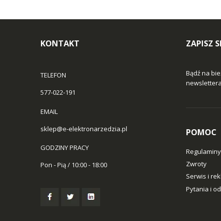
KONTAKT
ZAPISZ 
Bądź na bie
TELEFON
newslettera 
577-022-191
EMAIL
sklep@e-elektronarzedzia.pl
POMOC
GODZINY PRACY
Regulaminy
Zwroty
Pon - Pią / 10:00 - 18:00
Serwis i re
Pytania i o