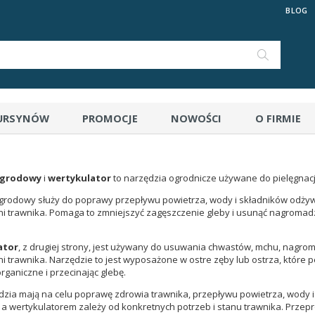
BLOG
 URSYNÓW
PROMOCJE
NOWOŚCI
O FIRMIE
ogrodowy
i
wertykulator
to narzędzia ogrodnicze używane do pielęgnacji
grodowy służy do poprawy przepływu powietrza, wody i składników odżyw
i trawnika. Pomaga to zmniejszyć zagęszczenie gleby i usunąć nagromad
ator
, z drugiej strony, jest używany do usuwania chwastów, mchu, nagr
i trawnika. Narzędzie to jest wyposażone w ostre zęby lub ostrza, które 
rganiczne i przecinając glebę.
zia mają na celu poprawę zdrowia trawnika, przepływu powietrza, wody 
a wertykulatorem zależy od konkretnych potrzeb i stanu trawnika. Przepr