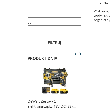
Narz
od
W skrócie,
wody i skł
organiczny
do
FILTRUJ
‹
›
PRODUKT DNIA
DeWalt Zestaw 2
DeWalt Szlifieka
elektronarzędzi 18V DCF887
18V walizka TS