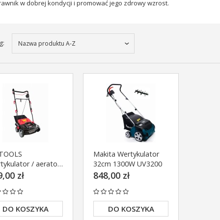
rawnik w dobrej kondycji i promować jego zdrowy wzrost.
g:
Nazwa produktu A-Z
TOOLS
Makita Wertykulator
tykulator / aerator
32cm 1300W UV3200
tryczny 1800W 45l
,00 zł
848,00 zł
81060
DO KOSZYKA
DO KOSZYKA