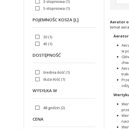
3-stopniowa
(1)
5-stopniowa
(1)
POJEMNOŚC KOSZA [L]
Aerator 
temat aera
Aerator
30
(1)
45
(1)
Aera
w po
DOSTĘPNOŚĆ
Głów
chwa
Aera
średnia ilość
(1)
trak
duża ilość
(1)
Prze
odż
WYSYŁKA W
Wertyku
Wer
48 godzin
(2)
prze
Wert
CENA
naci
Wert