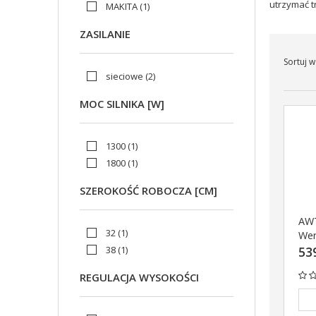
utrzymać t
MAKITA
(1)
ZASILANIE
Sortuj w
sieciowe
(2)
MOC SILNIKA [W]
1300
(1)
1800
(1)
SZEROKOŚĆ ROBOCZA [CM]
AW
32
(1)
Wer
elek
38
(1)
539
AW
REGULACJA WYSOKOŚCI