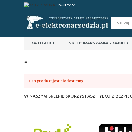
POLSKI
PLN
KATEGORIE
SKLEP WARSZAWA - KABATY
CERTYFIKATY BEZPIECZEŃSTWA
Ten produkt jest niedostępny.
W NASZYM SKLEPIE SKORZYSTASZ TYLKO Z BEZPIE