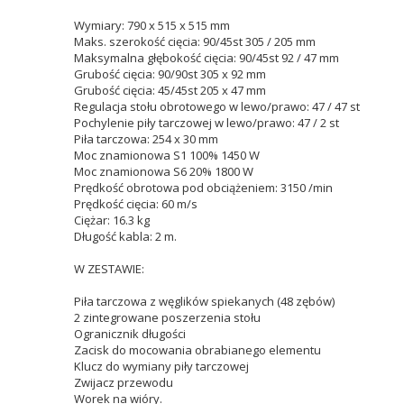
Wymiary: 790 x 515 x 515 mm
Maks. szerokość cięcia: 90/45st 305 / 205 mm
Maksymalna głębokość cięcia: 90/45st 92 / 47 mm
Grubość cięcia: 90/90st 305 x 92 mm
Grubość cięcia: 45/45st 205 x 47 mm
Regulacja stołu obrotowego w lewo/prawo: 47 / 47 st
Pochylenie piły tarczowej w lewo/prawo: 47 / 2 st
Piła tarczowa: 254 x 30 mm
Moc znamionowa S1 100% 1450 W
Moc znamionowa S6 20% 1800 W
Prędkość obrotowa pod obciążeniem: 3150 /min
Prędkość cięcia: 60 m/s
Ciężar: 16.3 kg
Długość kabla: 2 m.
W ZESTAWIE:
Piła tarczowa z węglików spiekanych (48 zębów)
2 zintegrowane poszerzenia stołu
Ogranicznik długości
Zacisk do mocowania obrabianego elementu
Klucz do wymiany piły tarczowej
Zwijacz przewodu
Worek na wióry.