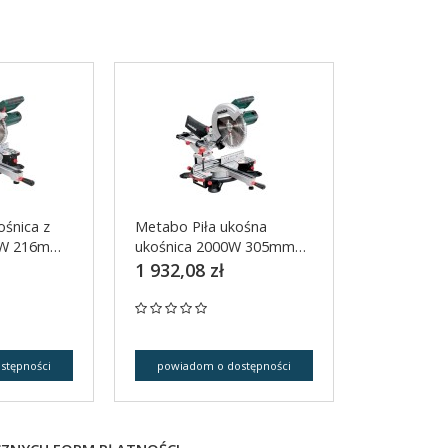
ośnica z
Metabo Piła ukośna
0W 216mm
ukośnica 2000W 305mm
KGS 305M
1 932,08 zł
stępności
powiadom o dostępności