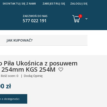
SKONTAKTUJ SIĘ Z NAMI
ZAREJESTRUJ SIĘ
ZALOGUJ SIĘ
ZADZWOŃ DO NAS
0
577 022 191
JAK KUPOWAĆ?
 Piła Ukośnica z posuwem
 254mm KGS 254M
Ilość ocen: 0
|
Dodaj Opinię
0 zł
 o dostępności