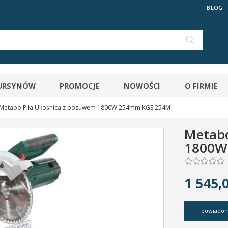
BLOG
 URSYNÓW
PROMOCJE
NOWOŚCI
O FIRMIE
Metabo Piła Ukośnica z posuwem 1800W 254mm KGS 254M
Metabo
1800W
1 545,0
powiadom