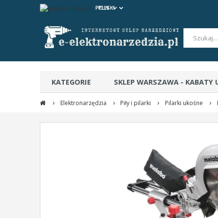
POLSKI
PLN
KATEGORIE
SKLEP WARSZAWA - KABATY
›
›
›
›
CERTYFIKATY BEZPIECZEŃSTWA
Elektronarzędzia
Piły i pilarki
Pilarki ukośne