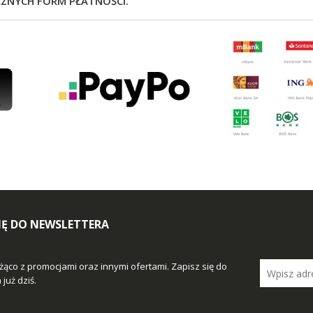
CZNYCH FORM PŁATNOŚCI.
SIĘ DO NEWSLETTERA
żąco z promocjami oraz innymi ofertami. Zapisz się do
już dziś.