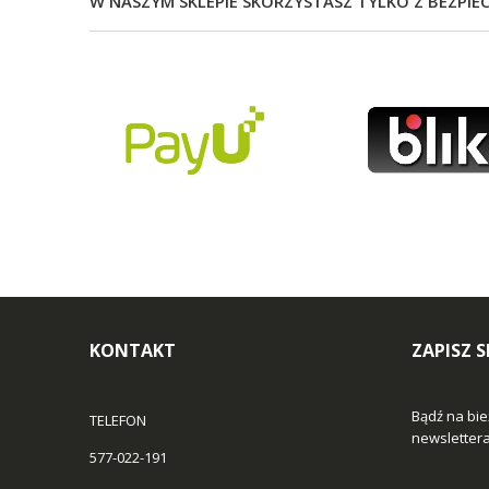
W NASZYM SKLEPIE SKORZYSTASZ TYLKO Z BEZPIE
KONTAKT
ZAPISZ 
Bądź na bie
TELEFON
newslettera 
577-022-191