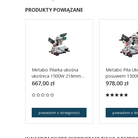
PRODUKTY POWIĄZANE
Metabo Pilarka ukośna
Metabo Piła Uk
ukośnica 1500W 216mm
posuwem 150
KS 216M
KGS 216M
667,00 zł
978,00 zł
powiadom o dostępności
powiadom o do