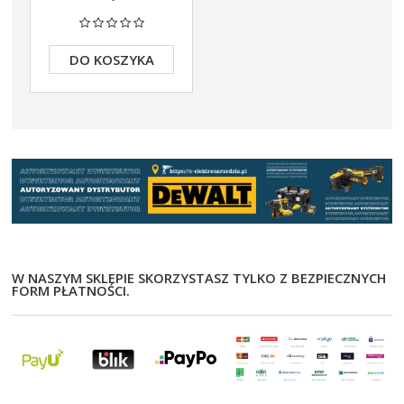
alizka TSTAK DCG405NT
699,00 zł
DO KOSZYKA
DO KOSZYKA
W NASZYM SKLEPIE SKORZYSTASZ TYLKO Z BEZPIECZNYCH
FORM PŁATNOŚCI.