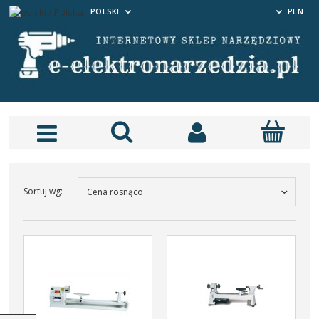
POLSKI
PLN
Sortuj wg:
Cena rosnąco