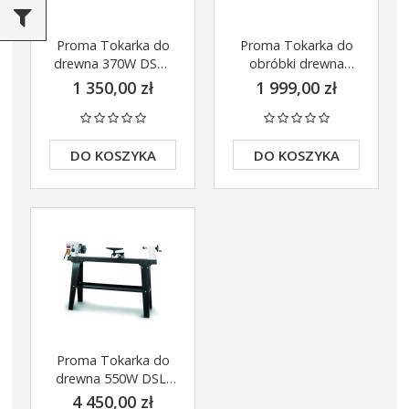
Proma Tokarka do
Proma Tokarka do
drewna 370W DSO-
obróbki drewna
1000
DSL-450
1 350,00 zł
1 999,00 zł
DO KOSZYKA
DO KOSZYKA
Proma Tokarka do
drewna 550W DSL-
1100V
4 450,00 zł
 Szlifieka kątowa 125mm