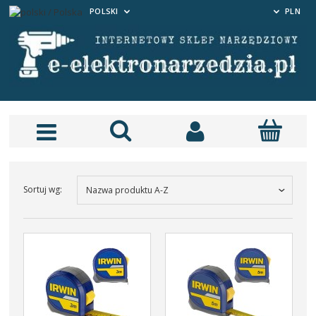
POLSKI
PLN
 Szlifieka kątowa 125mm
alizka TSTAK DCG405NT
699,00 zł
Sortuj wg:
Nazwa produktu A-Z
DO KOSZYKA