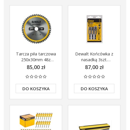
Tarcza piła tarczowa
Dewalt Końcówka z
250x30mm 48z
nasadką 3szt.
DeWalt DT1957
8,10,13mm DT7460-
85,00 zł
87,00 zł
QZ
DO KOSZYKA
DO KOSZYKA