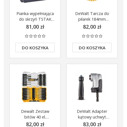
Pianka wypełniająca
DeWalt Tarcza do
do skrzyń TSTAK
pilarek 184mm
DeWalt DWST1-
x16mm 40z
81,00 zł
82,00 zł
72364
DT10303-QZ
DO KOSZYKA
DO KOSZYKA
Dewalt Zestaw
DeWalt Adapter
bitów 40 el.
kątowy uchwyt
DT70717
udarowy 65mm 1/4
82,00 zł
83,00 zł