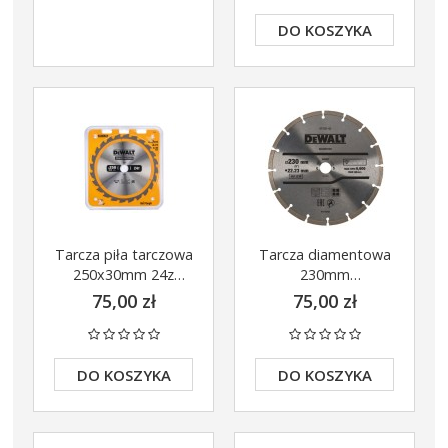
DO KOSZYKA
Tarcza piła tarczowa
Tarcza diamentowa
250x30mm 24z
230mm
DT1956
segmentowa
75,00 zł
75,00 zł
DeWalt DT3731
DO KOSZYKA
DO KOSZYKA