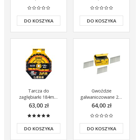
uniwersalny 5 szt.
QZ
DT2356
DO KOSZYKA
DO KOSZYKA
Tarcza do
Gwoździe
zagłębiarki 184mm
galwaniozowane 20°
x16mm 24z DeWalt
1,6x63mm z łbem
63,00 zł
64,00 zł
DT10302
spieczonym DeWalt
DNBA1663GZ
DO KOSZYKA
DO KOSZYKA