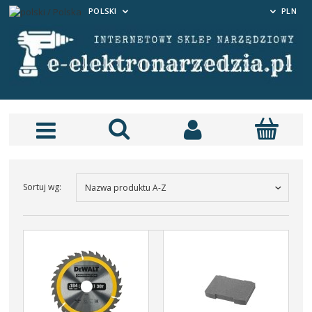
POLSKI
PLN
 Szlifieka kątowa 125mm
alizka TSTAK DCG405NT
699,00 zł
Sortuj wg:
Nazwa produktu A-Z
DO KOSZYKA