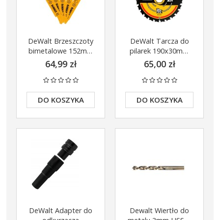
DeWalt Brzeszczoty
DeWalt Tarcza do
bimetalowe 152mm
pilarek 190x30mm
zestaw x5 szt.
24z DT10304
64,99 zł
65,00 zł
uniwersalne DT2348
DO KOSZYKA
DO KOSZYKA
DeWalt Adapter do
Dewalt Wiertło do