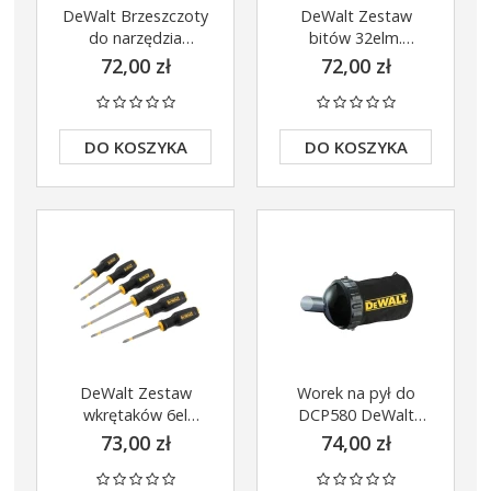
DeWalt Brzeszczoty
DeWalt Zestaw
do narzędzia
bitów 32elm.
wielofynkcyjengo
IMPACT TORISON
72,00 zł
72,00 zł
x3szt DT20760
DT70523T
DO KOSZYKA
DO KOSZYKA
DeWalt Zestaw
Worek na pył do
wkrętaków 6el
DCP580 DeWalt
FULLFIT DWHT0-
DWV9390-XJ
73,00 zł
74,00 zł
62056