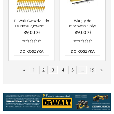
DeWalt Gwoździe do
Wkręty do
DCN890 2,6x45mm
mocowania płyt
/510szt
karton-gips G-K
89,00 zł
89,00 zł
DCN8901045
3,5x45mm na taśmie
DeWalt
DWF4000450
DO KOSZYKA
DO KOSZYKA
«
1
2
3
4
5
...
19
»