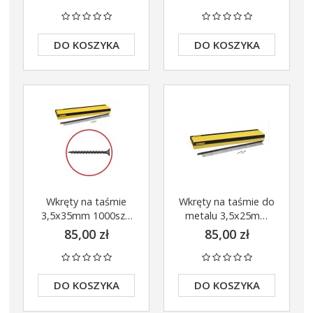
HEX DT20503
DO KOSZYKA
DO KOSZYKA
Wkręty na taśmie
Wkręty na taśmie do
3,5x35mm 1000szt.
metalu 3,5x25mm
do DCF620/1
1000szt. do
85,00 zł
85,00 zł
DeWalt
DCF620/1 DeWalt
DWF4100350
DWF4000250
DO KOSZYKA
DO KOSZYKA