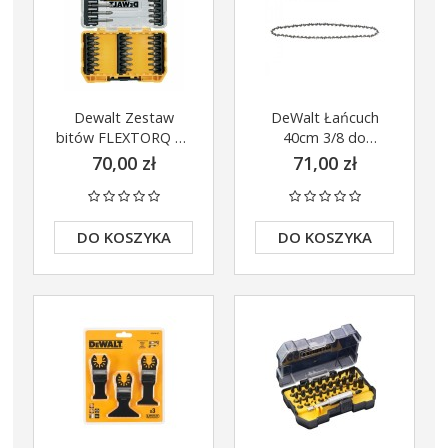
Dewalt Zestaw
DeWalt Łańcuch
bitów FLEXTORQ 33
40cm 3/8 do
el. DT70709
DCM575 DCM585
70,00 zł
71,00 zł
DT20663
DO KOSZYKA
DO KOSZYKA