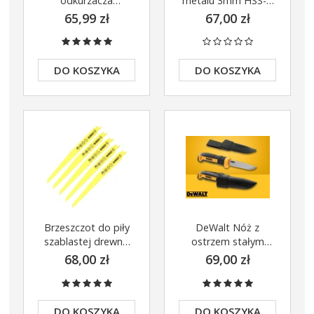
odkurzacza
metalu 3mm HSS-G
stożkowy gumowy
EXTREME 2 DT5539-
65,99 zł
67,00 zł
AIRLOCK 3-
QZ
stopniowy DWV9110
DO KOSZYKA
DO KOSZYKA
Brzeszczot do piły
DeWalt Nóż z
szablastej drewno
ostrzem stałym
228x4,2mm S1111VF
90mm + pochwa
68,00 zł
69,00 zł
5szt. DeWalt
DWHT1-10354
DT2349-QZ
DO KOSZYKA
DO KOSZYKA