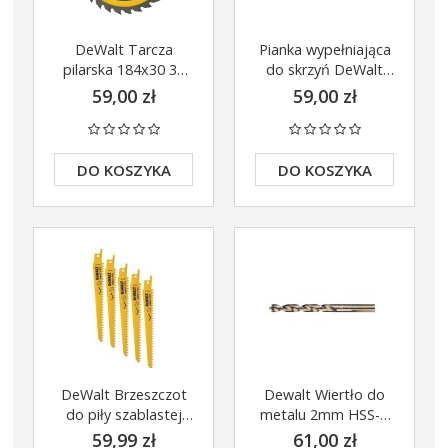
DeWalt Tarcza
Pianka wypełniająca
pilarska 184x30 30
do skrzyń DeWalt
zębów DT1942
TOUGHSYSTEM 2,0
59,00 zł
59,00 zł
DWST83459-1
DO KOSZYKA
DO KOSZYKA
DeWalt Brzeszczot
Dewalt Wiertło do
do piły szablastej
metalu 2mm HSS-G
152x1,8mm
EXTREME 2 DT5537-
59,99 zł
61,00 zł