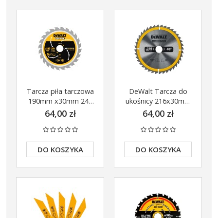
Tarcza piła tarczowa
DeWalt Tarcza do
190mm x30mm 24z
ukośnicy 216x30mm
DeWalt DT99562
40z DT1953
64,00 zł
64,00 zł
DO KOSZYKA
DO KOSZYKA