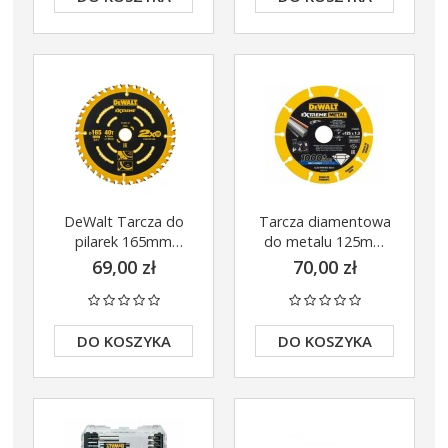
DeWalt Tarcza do
Tarcza diamentowa
pilarek 165mm
do metalu 125mm
x20mm 40z
DeWalt DT40252-QZ
69,00 zł
70,00 zł
DT10301-QZ
DO KOSZYKA
DO KOSZYKA